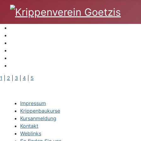
1
|
2
|
3
|
4
|
5
Impressum
Krippenbaukurse
Kursanmeldung
Kontakt
Weblinks