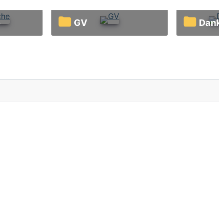
e
GV
Da