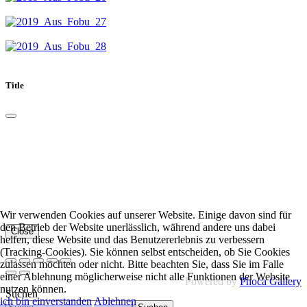
Title
Wir verwenden Cookies auf unserer Website. Einige davon sind für
den Betrieb der Website unerlässlich, während andere uns dabei
Close
helfen, diese Website und das Benutzererlebnis zu verbessern
(Tracking-Cookies). Sie können selbst entscheiden, ob Sie Cookies
zulassen möchten oder nicht. Bitte beachten Sie, dass Sie im Falle
einer Ablehnung möglicherweise nicht alle Funktionen der Website
Powered by
Phoca Gallery
nutzen können.
Suchen
ich bin einverstanden
Ablehnen