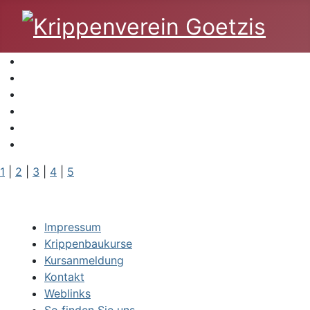
1
|
2
|
3
|
4
|
5
Impressum
Krippenbaukurse
Kursanmeldung
Kontakt
Weblinks